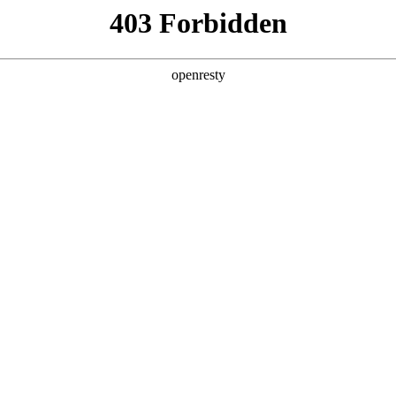
牌天地
全新一代 瑞虎9
瑞虎9X